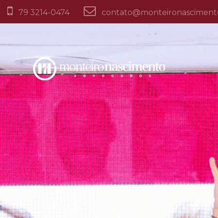
79 3214-0474
contato@monteironasciment