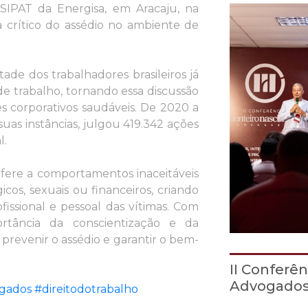
SIPAT da Energisa, em Aracaju, na
a crítico do assédio no ambiente de
de dos trabalhadores brasileiros já
de trabalho, tornando essa discussão
s corporativos saudáveis. De 2020 a
suas instâncias, julgou 419.342 ações
l.
efere a comportamentos inaceitáveis
cos, sexuais ou financeiros, criando
issional e pessoal das vítimas. Com
ortância da conscientização e da
prevenir o assédio e garantir o bem-
II Conferê
Advogado
gados
#direitodotrabalho